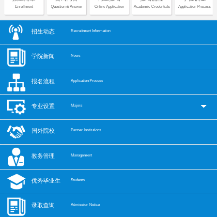
Enrollment
Question & Answer
Online Application
Academic Credentials
Application Process
招生动态
Recruitment Information
学院新闻
News
报名流程
Application Process
专业设置
Majors
国外院校
Partner Institutions
教务管理
Management
优秀毕业生
Students
录取查询
Admission Notice