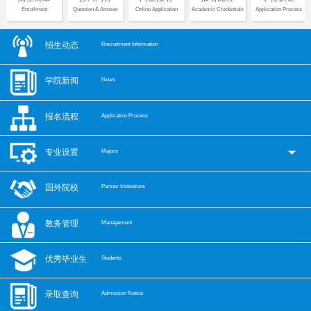
Enrollment
Question & Answer
Online Application
Academic Credentials
Application Process
招生动态
Recruitment Information
学院新闻
News
报名流程
Application Process
专业设置
Majors
国外院校
Partner Institutions
教务管理
Management
优秀毕业生
Students
录取查询
Admission Notice