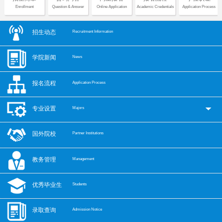
Enrollment
Question & Answer
Online Application
Academic Credentials
Application Process
招生动态
Recruitment Information
学院新闻
News
报名流程
Application Process
专业设置
Majors
国外院校
Partner Institutions
教务管理
Management
优秀毕业生
Students
录取查询
Admission Notice