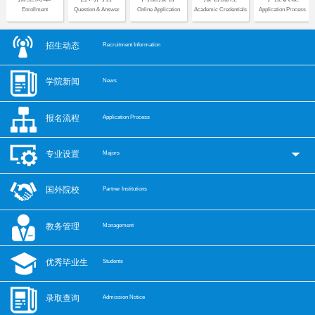
Enrollment
Question & Answer
Online Application
Academic Credentials
Application Process
招生动态
Recruitment Information
学院新闻
News
报名流程
Application Process
专业设置
Majors
国外院校
Partner Institutions
教务管理
Management
优秀毕业生
Students
录取查询
Admission Notice